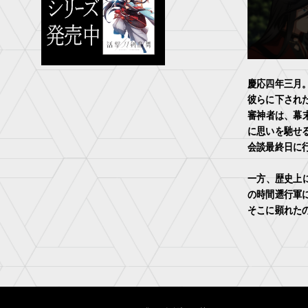
慶応四年三月
彼らに下され
審神者は、幕
に思いを馳せ
会談最終日に
一方、歴史上
の時間遡行軍
そこに顕れた