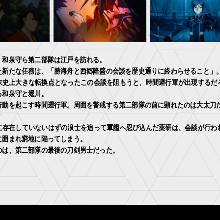
。和泉守ら第二部隊は江戸を訪れる。
た新たな任務は、「勝海舟と西郷隆盛の会談を歴史通りに終わらせること」
末史上大きな転換点となったこの会談を阻もうと、時間遡行軍が出現するだ
る和泉守と堀川。
行動を起こす時間遡行軍。周囲を警戒する第二部隊の前に顕れたのは大太刀
に存在していないはずの浪士を追って軍艦へ忍び込んだ薬研は、会談が行わ
に囲まれ窮地に陥ってしまう。
のは、第二部隊の最後の刀剣男士だった。