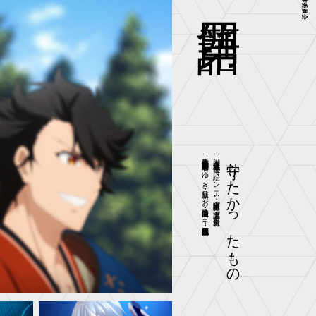
守りたかったもの
作画監督:内村瞳子・都築 萌・石塚みゆき・新里りお・塩島由佳・山崎ミキ・鬼澤佳代・瀬来由加子・河野悦隆
脚本:近藤 光・橘 千佳 絵コンテ・演出:栖原隆史 演出協力：下村晋矢