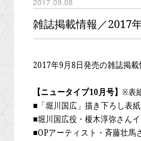
2017.09.08
映像
Blu
雑誌掲載情報／2017
ラジオ
グッズ
ラ
音楽
スペシャル
2017年9月8日発売の雑誌掲
【ニュータイプ10月号】
※表
メディア
■「堀川国広」描き下ろし表紙
■堀川国広役・榎木淳弥さん
インフォ
■OPアーティスト・斉藤壮馬