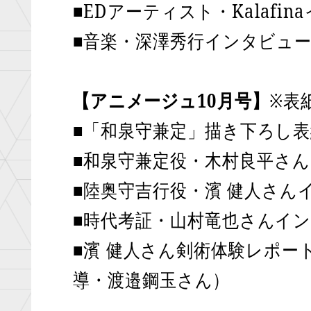
■EDアーティスト・Kalafi
すべて
■音楽・深澤秀行インタビュ
【アニメージュ10月号】
※表
■「和泉守兼定」描き下ろし表
■和泉守兼定役・木村良平さ
■陸奥守吉行役・濱 健人さん
■時代考証・山村竜也さんイ
■濱 健人さん剣術体験レポー
導・渡邉鋼玉さん）