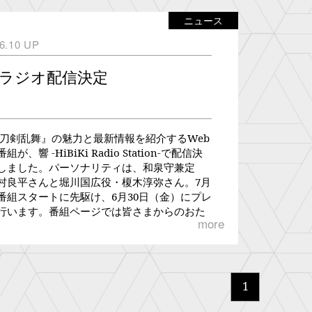
ニュース
6.10 UP
bラジオ配信決定
 刀剣乱舞』の魅力と最新情報を紹介するWeb
が、響 -HiBiKi Radio Station-で配信決
しました。パーソナリティは、和泉守兼定
村良平さんと堀川国広役・榎木淳弥さん。7月
番組スタートに先駆け、6月30日（金）にプレ
行います。番組ページでは皆さまからのおた
more
募集しておりますので、メールフォームから
ください。【パーソナリティ】 木村良平（和
定役）・榎木淳弥（堀川国広役）【番組配信
tp://hibiki-
jp/description/katsugeki/detail【プレ配信
1
月30日（金）