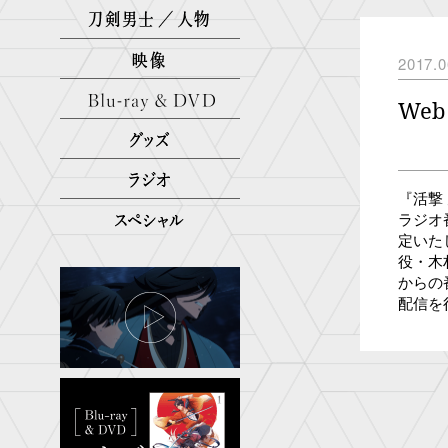
2017.0
We
『活撃
ラジオ番組
定いた
役・木
からの
配信を
よりを
お送り
泉守兼
ページ】ht
radio.
日】 6