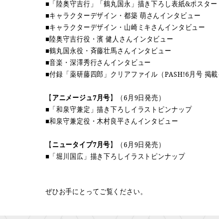
■「陸奥守吉行」「鶴丸国永」描き下ろし表紙&ポスター
■キャラクターデザイン・都築 萌さんインタビュー
■キャラクターデザイン・山崎ミキさんインタビュー
■陸奥守吉行役・濱 健人さんインタビュー
■鶴丸国永役・斉藤壮馬さんインタビュー
■音楽・深澤秀行さんインタビュー
■付録「薬研藤四郎」クリアファイル（PASH!6月号 掲
【
アニメージュ7月号
】（6月9日発売）
■「和泉守兼定」描き下ろしイラストピンナップ
■和泉守兼定役・木村良平さんインタビュー
【
ニュータイプ7月号
】（6月9日発売）
■「堀川国広」描き下ろしイラストピンナップ
ぜひお手にとってご覧ください。