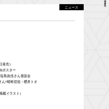
ニュース
8日発売）
&ポスター
×塩島由佳さん座談会
さん×蜻蛉切役・櫻井トオ
 掲載イラスト）