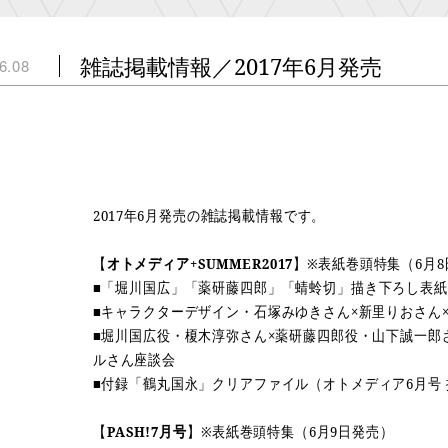
雑誌掲載情報／2017年6月発売
6.08
2017年6月発売の雑誌掲載情報です。
【
オトメディア+SUMMER2017
】※表紙巻頭特集（6月
■「堀川国広」「薬研藤四郎」「蜻蛉切」描き下ろし表紙
■キャラクターデザイン・石塚みゆきさん×新里りおさん
■堀川国広役・榎木淳弥さん×薬研藤四郎役・山下誠一郎
ルさん座談会
■付録「鶴丸国永」クリアファイル（オトメディア6月号
【
PASH!7月号
】※表紙巻頭特集（6月9日発売）