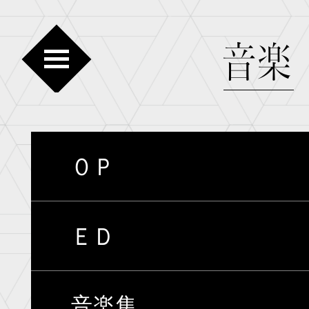
ＯＰ
最新情報
放送
物語
ス
ＥＤ
音楽
刀剣
音楽集