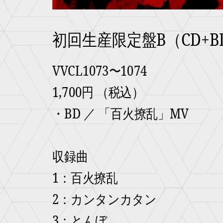
初回生産限定盤B（CD+B
VVCL1073〜1074
1,700円 （税込）
・BD ／ 「百火撩乱」MV
収録曲
1：百火撩乱
2：カンタンカタン
3：とんぼ