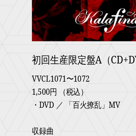
初回生産限定盤A（CD+D
VVCL1071〜1072
1,500円 （税込）
・DVD ／ 「百火撩乱」MV
収録曲