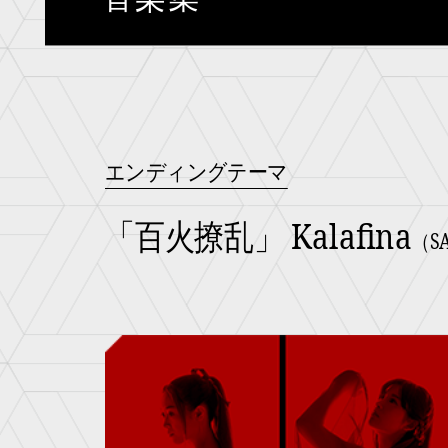
映像
Blu
グッズ
ラ
エンディングテーマ
スペシャル
「百火撩乱」 Kalafina
（SA