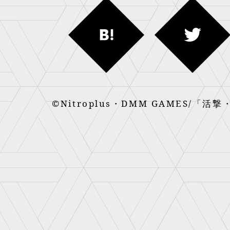
蜻蛉切
鶴丸国永
審神者
©Nitroplus・DMM GAMES/「
こんのすけ
三日月宗近