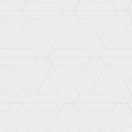
山姥切国広
骨喰藤四郎
大典太光世
髭切