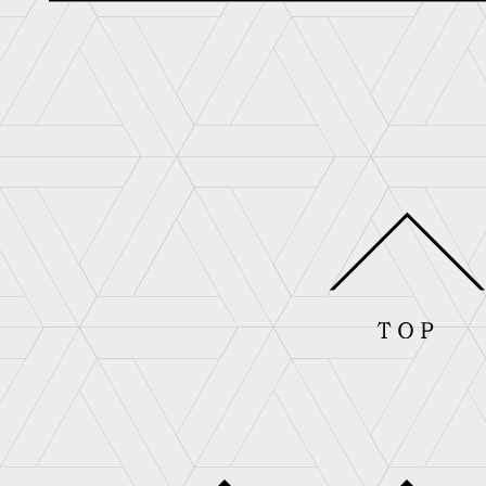
和泉守兼定
陸奥守吉行
堀川国広
薬研藤四郎